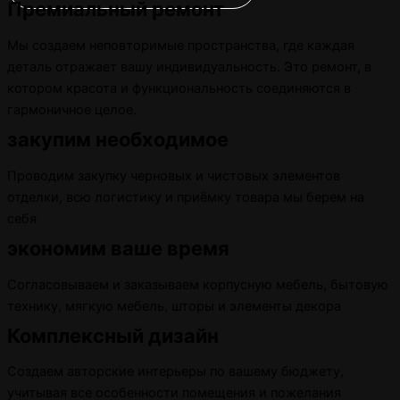
Премиальный ремонт
Мы создаем неповторимые пространства, где каждая
деталь отражает вашу индивидуальность. Это ремонт, в
котором красота и функциональность соединяются в
гармоничное целое.
закупим необходимое
Проводим закупку черновых и чистовых элементов
отделки, всю логистику и приёмку товара мы берем на
себя
экономим ваше время
Согласовываем и заказываем корпусную мебель, бытовую
технику, мягкую мебель, шторы и элементы декора
Комплексный дизайн
Создаем авторские интерьеры по вашему бюджету,
учитывая все особенности помещения и пожелания