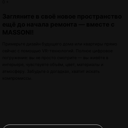
0
+
Загляните в своё новое пространство
ещё до начала ремонта — вместе с
MASSONI!
Примерьте дизайн будущего дома или квартиры прямо
сейчас с помощью VR-технологий. Полное цифровое
погружение: вы не просто смотрите — вы живёте в
интерьере, чувствуете объём, цвет, материалы и
атмосферу. Забудьте о догадках, хватит искать
компромиссы.